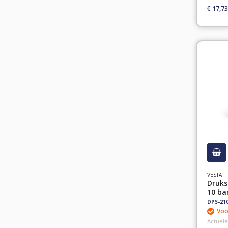
€ 17,73
VESTA
Druks
10 bar
DPS-21
Voo
Actuele