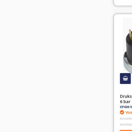
Druksc
6 bar
XP600 
Voo
Actuele
werkd