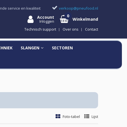
nde service en kwaliteit
verkoop@pneufood.nl
Account
Winkelmand
Inloggen
Technisch support
Over ons
Contact
CHNIEK
SLANGEN
SECTOREN
Foto-tabel
Lijst