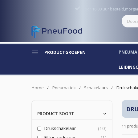
Voor 16:00 uur besteld,morg
PNEUMA
PRODUCTGROEPEN
LEIDIN
Home
Pneumatiek
Schakelaars
Drukschak
DRU
PRODUCT SOORT
11
produ
Drukschakelaar
10
Filter-reduceer
1