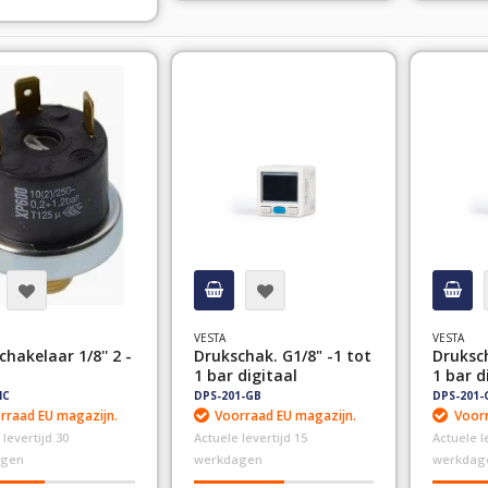
VESTA
VESTA
hakelaar 1/8'' 2 -
Drukschak. G1/8" -1 tot
Druksch
1 bar digitaal
1 bar d
NC
DPS-201-GB
DPS-201-
rraad EU magazijn.
Voorraad EU magazijn.
Voorr
 levertijd 30
Actuele levertijd 15
Actuele l
agen
werkdagen
werkdag