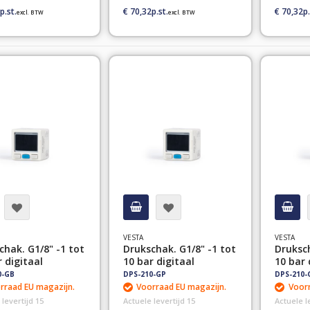
€ 70,32
€ 70,32
VESTA
VESTA
chak. G1/8" -1 tot
Drukschak. G1/8" -1 tot
Druksch
 digitaal
10 bar digitaal
10 bar 
0-GB
DPS-210-GP
DPS-210
rraad EU magazijn.
Voorraad EU magazijn.
Voorr
 levertijd 15
Actuele levertijd 15
Actuele l