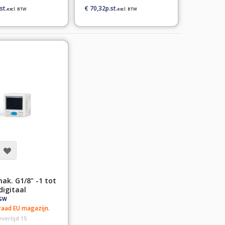
€ 70,32
ak. G1/8" -1 tot
digitaal
-GW
aad EU magazijn.
evertijd 15