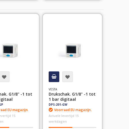
VESTA
ak. G1/8" -1 tot
Drukschak. G1/8" -1 tot
igitaal
1 bar digitaal
GP
DPS-201-GW
aad EU magazijn.
Voorraad EU magazijn.
evertijd 15
Actuele levertijd 15
en
werkdagen