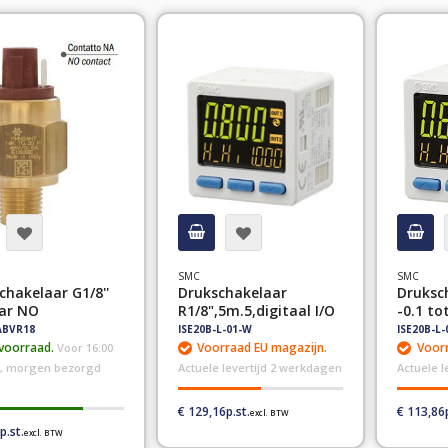
hoog
sorteren
SMC
SMC
chakelaar G1/8''
Drukschakelaar
Druksc
ar NO
R1/8",5m.5,digitaal I/O
-0.1 to
BVR18
ISE20B-L-01-W
ISE20B-L-
voorraad.
Voorraad EU magazijn.
Voorr
Voor 16:00
d, morgen bezorgd
Actuele levertijd 2 werkdagen
Actuele 
€ 129,16
€ 113,86