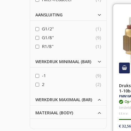
AANSLUITING
G1/2"
1
G1/8"
9
R1/8"
1
WERKDRUK MINIMAAL (BAR)
-1
9
2
2
Druks
1-10b
PMN10A
WERKDRUK MAXIMAAL (BAR)
Op 
bestel
MATERIAAL (BODY)
t.t.v.v.
€ 32,56