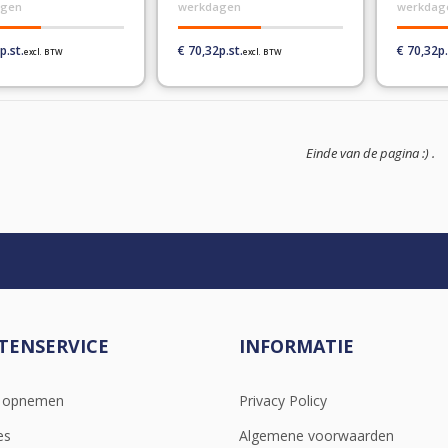
agen
werkdagen
werkdag
€ 70,32
€ 70,32
Einde van de pagina :) .
TENSERVICE
INFORMATIE
t opnemen
Privacy Policy
es
Algemene voorwaarden