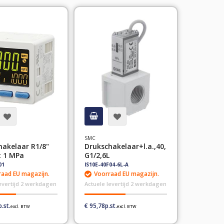
SMC
hakelaar R1/8"
Drukschakelaar+l.a.,40,
t 1 MPa
G1/2,6L
01
IS10E-40F04-6L-A
aad EU magazijn.
Voorraad EU magazijn.
levertijd 2 werkdagen
Actuele levertijd 2 werkdagen
€ 95,78