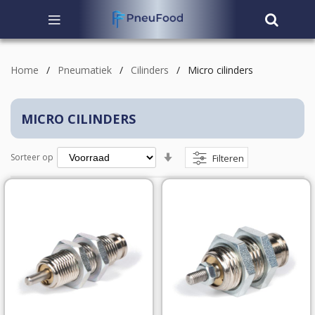
Home
Pneumatiek
Cilinders
Micro cilinders
MICRO CILINDERS
Van
Sorteer op
Filteren
laag
naar
hoog
sorteren