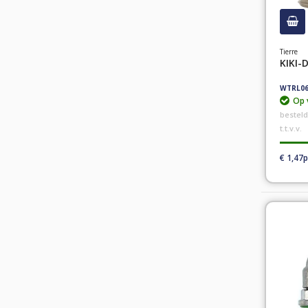
Tierre
KIKI-
WTRL06
Op 
bestel
t.t.v.v.
€ 1,47