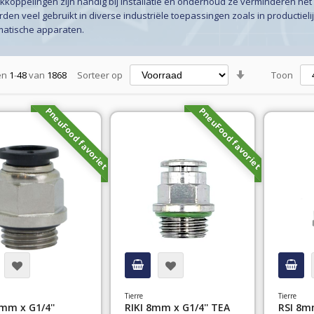
kkoppelingen zijn handig bij installatie en onderhoud ze verminderen het 
den veel gebruikt in diverse industriële toepassingen zoals in productie
atische apparaten.
Van
en
1
-
48
van
1868
Sorteer op
Toon
laag
naar
PneuFood favoriet
PneuFood favoriet
hoog
sorteren
Tierre
Tierre
6mm x G1/4''
RIKI 8mm x G1/4'' TEA
RSI 8mm