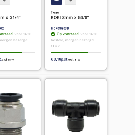
Tierre
m x G1/4''
ROKI 8mm x G3/8"
02
HCF08G03B
orraad.
Op voorraad.
Voor 16:00
Voor 16:00
 morgen bezorgd
besteld, morgen bezorgd
t.t.v.v.
€ 3,18