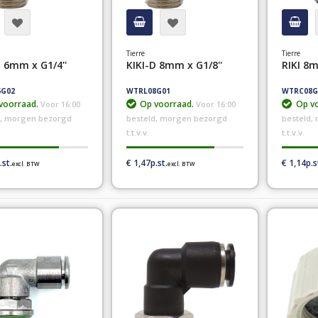
Tierre
Tierre
D 6mm x G1/4''
KIKI-D 8mm x G1/8''
RIKI 8m
G02
WTRL08G01
WTRC08G
voorraad.
Op voorraad.
Op vo
Voor 16:00
Voor 16:00
d, morgen bezorgd
besteld, morgen bezorgd
besteld,
t.t.v.v.
t.t.v.v.
€ 1,47
€ 1,14