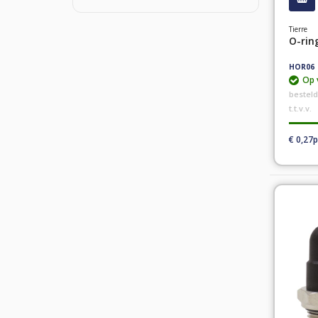
Tierre
O-ri
HOR06
Op 
bestel
t.t.v.v.
€ 0,27