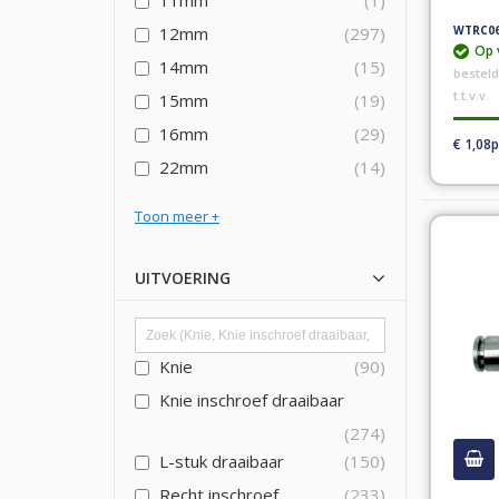
11mm
1
12mm
297
WTRC0
Op 
14mm
15
bestel
t.t.v.v.
15mm
19
16mm
29
€ 1,08
22mm
14
Toon meer
UITVOERING
Knie
90
Knie inschroef draaibaar
274
L-stuk draaibaar
150
Recht inschroef
233