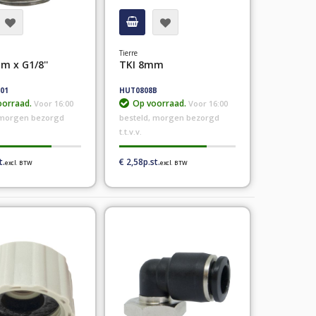
Tierre
m x G1/8''
TKI 8mm
01
HUT0808B
orraad.
Op voorraad.
Voor 16:00
Voor 16:00
 morgen bezorgd
besteld, morgen bezorgd
t.t.v.v.
€ 2,58