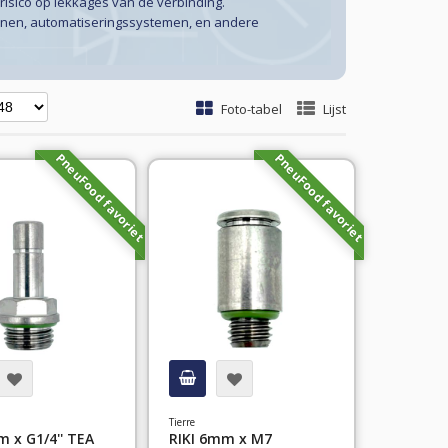
risico op lekkages van de verbinding.
lijnen, automatiseringssystemen, en andere
Foto-tabel
Lijst
PneuFood favoriet
PneuFood favoriet
Tierre
 x G1/4'' TEA
RIKI 6mm x M7