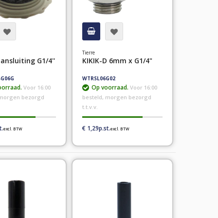
Tierre
nsluiting G1/4''
KIKIK-D 6mm x G1/4"
-G06G
WTRSL06G02
orraad.
Op voorraad.
Voor 16:00
Voor 16:00
 morgen bezorgd
besteld, morgen bezorgd
t.t.v.v.
€ 1,29