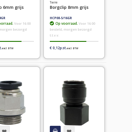
Tierre
ip 6mm grijs
Borgclip 8mm grijs
4GR
HCP08-5/16GR
orraad.
Op voorraad.
Voor 16:00
Voor 16:00
 morgen bezorgd
besteld, morgen bezorgd
t.t.v.v.
€ 0,12