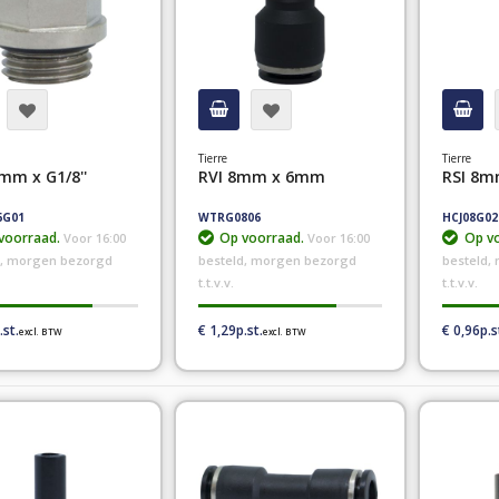
Tierre
Tierre
6mm x G1/8''
RVI 8mm x 6mm
RSI 8m
6G01
WTRG0806
HCJ08G02
voorraad.
Op voorraad.
Op vo
Voor 16:00
Voor 16:00
d, morgen bezorgd
besteld, morgen bezorgd
besteld,
t.t.v.v.
t.t.v.v.
€ 1,29
€ 0,96