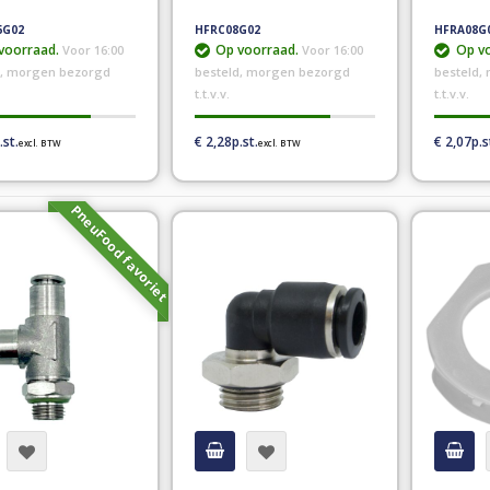
6G02
HFRC08G02
HFRA08G
voorraad.
Op voorraad.
Op vo
Voor 16:00
Voor 16:00
d, morgen bezorgd
besteld, morgen bezorgd
besteld,
t.t.v.v.
t.t.v.v.
€ 2,28
€ 2,07
PneuFood favoriet