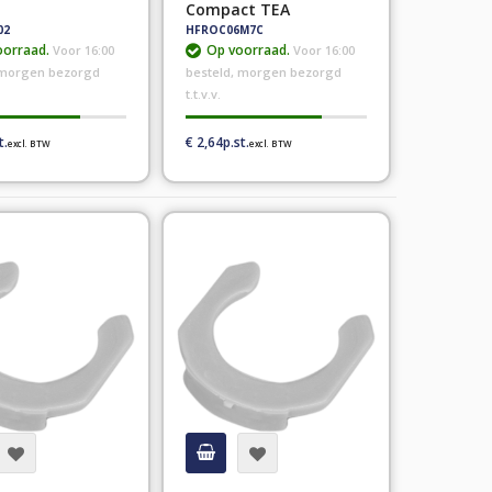
Compact TEA
02
HFROC06M7C
orraad.
Op voorraad.
Voor 16:00
Voor 16:00
 morgen bezorgd
besteld, morgen bezorgd
t.t.v.v.
€ 2,64