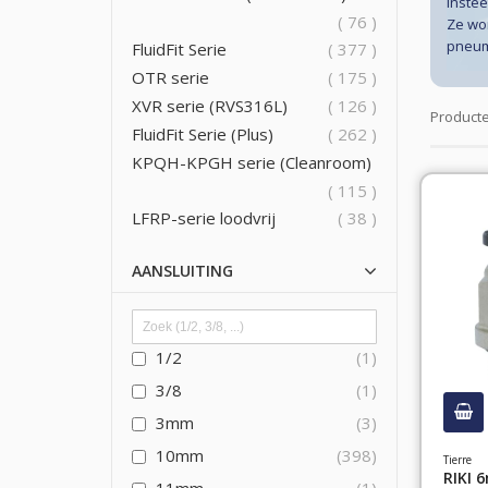
Instee
producten
76
Ze wor
pneum
producten
FluidFit Serie
377
producten
OTR serie
175
producten
XVR serie (RVS316L)
126
Product
producten
FluidFit Serie (Plus)
262
KPQH-KPGH serie (Cleanroom)
producten
115
producten
LFRP-serie loodvrij
38
AANSLUITING
1/2
1
3/8
1
3mm
3
10mm
398
Tierre
RIKI 