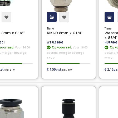
Tierre
Tierre
D 8mm x G1/8''
KIKI-D 8mm x G1/4''
Wateraa
x G3/4"
G01
WTRL08G02
HUFFG02
voorraad.
Op voorraad.
Op vo
Voor 16:00
Voor 16:00
d, morgen bezorgd
besteld, morgen bezorgd
besteld,
t.t.v.v.
t.t.v.v.
€ 1,59
€ 2,16