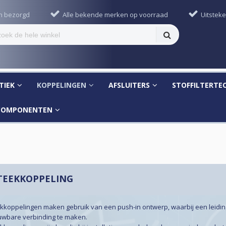
en bezorgd
Alle bekende merken op voorraad
Uitsteke
TIEK
KOPPELINGEN
AFSLUITERS
STOFFILTERTE
GCOMPONENTEN
TEEKKOPPELING
ekkoppelingen maken gebruik van een push-in ontwerp, waarbij een leidi
uwbare verbinding te maken.