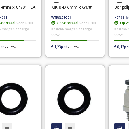
Tierre
Tierre
D 4mm x G1/8'' TEA
KIKIK-D 6mm x G1/8"
Borgcl
4G01
WTRSL06G01
HCP06-1/
voorraad.
Op voorraad.
Op vo
Voor 16:00
Voor 16:00
d, morgen bezorgd
besteld, morgen bezorgd
besteld,
t.t.v.v.
t.t.v.v.
€ 1,23
€ 0,12