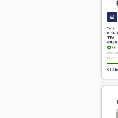
Tierre
KIKI-
TEA
HFRL08
Op 
bestel
t.t.v.v.
€ 3,72