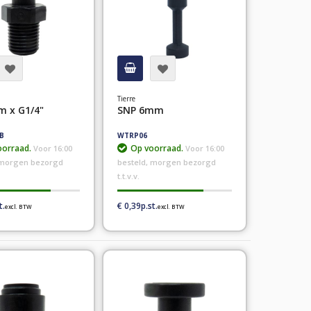
Tierre
m x G1/4"
SNP 6mm
B
WTRP06
orraad.
Op voorraad.
Voor 16:00
Voor 16:00
 morgen bezorgd
besteld, morgen bezorgd
t.t.v.v.
€ 0,39