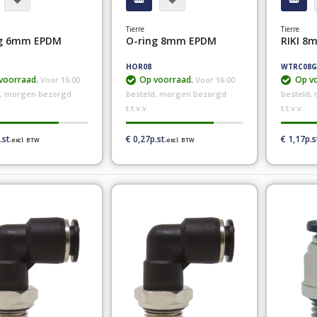
Tierre
Tierre
ng 6mm EPDM
O-ring 8mm EPDM
RIKI 8m
HOR08
WTRC08G
voorraad.
Op voorraad.
Op vo
Voor 16:00
Voor 16:00
d, morgen bezorgd
besteld, morgen bezorgd
besteld,
t.t.v.v.
t.t.v.v.
€ 0,27
€ 1,17