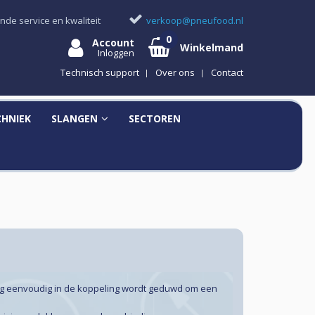
nde service en kwaliteit
verkoop@pneufood.nl
Account
Winkelmand
Inloggen
Technisch support
Over ons
Contact
CHNIEK
SLANGEN
SECTOREN
ng eenvoudig in de koppeling wordt geduwd om een