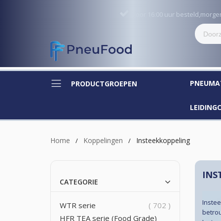
Voor 16:00 uur besteld,morg
PNEUMA
PRODUCTGROEPEN
LEIDIN
Home
Koppelingen
Insteekkoppeling
INS
CATEGORIE
Inste
producten
WTR serie
702
betro
HFR TEA serie (Food Grade)