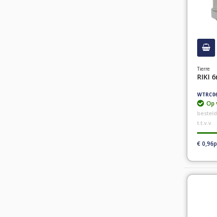
Tierre
RIKI 
WTRC0
Op 
bestel
t.t.v.v.
€ 0,96