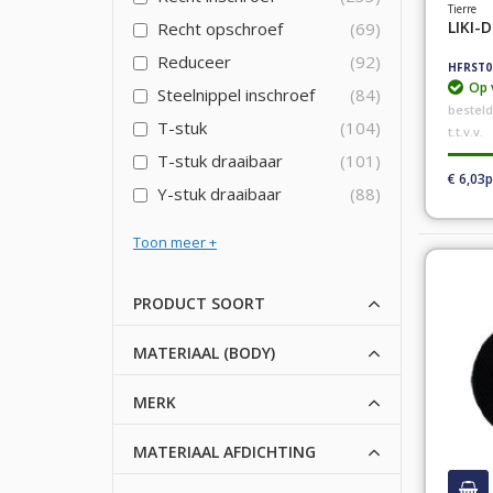
Tierre
LIKI-
Recht opschroef
69
Reduceer
92
HFRST0
Op 
Steelnippel inschroef
84
bestel
T-stuk
104
t.t.v.v.
T-stuk draaibaar
101
€ 6,03
Y-stuk draaibaar
88
Toon meer
PRODUCT SOORT
MATERIAAL (BODY)
MERK
MATERIAAL AFDICHTING