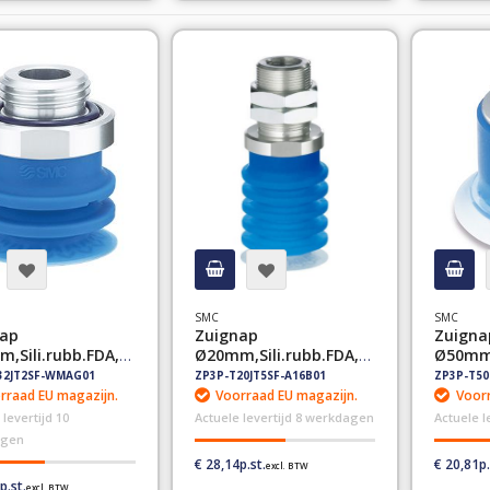
SMC
SMC
ap
Zuignap
Zuigna
,Sili.rubb.FDA,G
Ø20mm,Sili.rubb.FDA,R
Ø50mm,
C1/8",5.5
1/4"
32JT2SF-WMAG01
ZP3P-T20JT5SF-A16B01
ZP3P-T50
rraad EU magazijn.
Voorraad EU magazijn.
Voorr
 levertijd 10
Actuele levertijd 8 werkdagen
Actuele 
agen
€ 28,14
€ 20,81