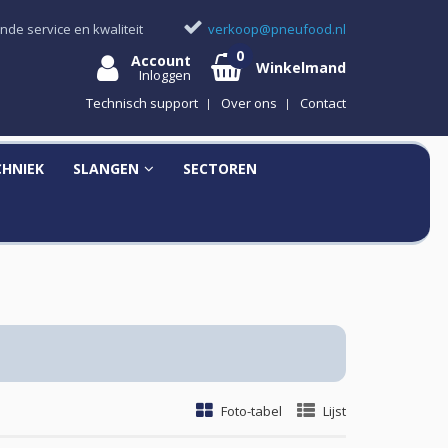
nde service en kwaliteit
verkoop@pneufood.nl
Account
Winkelmand
Inloggen
Technisch support
Over ons
Contact
CHNIEK
SLANGEN
SECTOREN
Foto-tabel
Lijst