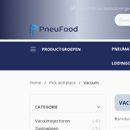
Voor 16:00 uur besteld,morg
PNEUMA
PRODUCTGROEPEN
LEIDIN
Home
Pick and place
Vacuum
VA
CATEGORIE
9
produc
producten
Vacuümejectoren
4
producten
Zuignappen
5