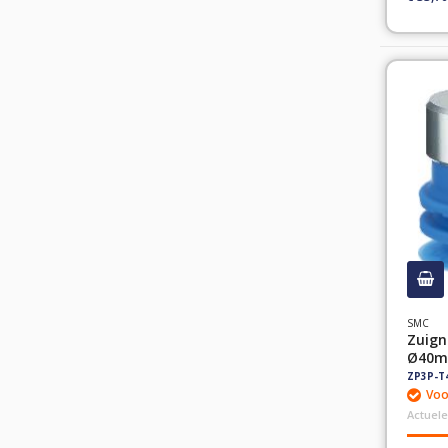
SMC
Zuign
Ø40mm
1/4"
ZP3P-T
Voo
Actuele