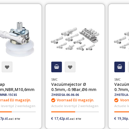
hoog
sorteren
SMC
SMC
ap
Vacuümejector Ø
Vacuüm
m,NBR,M10,6mm
0.5mm,-0.9Bar,Ø6 mm
0.7mm,
MNB-15C6S
ZH05DSA-06-06-06
ZH07DLA-
rraad EU magazijn.
Voorraad EU magazijn.
Voorr
 levertijd 2 werkdagen
Actuele levertijd 2 werkdagen
Actuele 
47
€ 17,42
€ 19,36