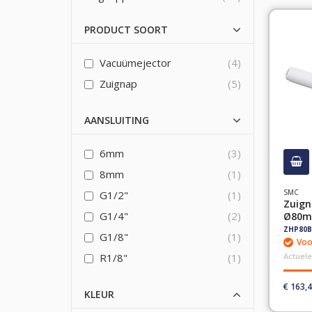
PRODUCT SOORT
Vacuümejector
4
Zuignap
5
AANSLUITING
6mm
3
8mm
1
SMC
G1/2"
1
Zuign
G1/4"
2
Ø80m
ZHP80B
G1/8"
1
Voo
R1/8"
1
Actuele
€ 163,
KLEUR