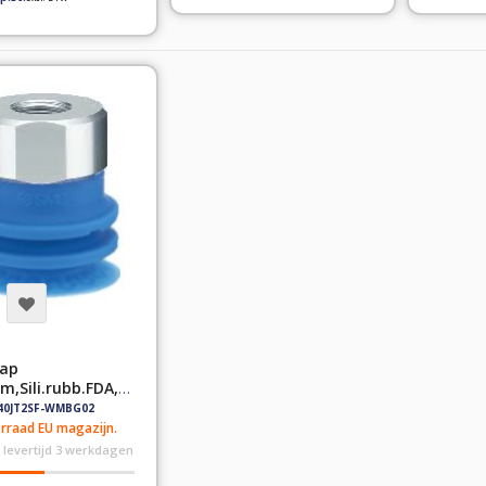
ap
,Sili.rubb.FDA,G
40JT2SF-WMBG02
rraad EU magazijn.
 levertijd 3 werkdagen