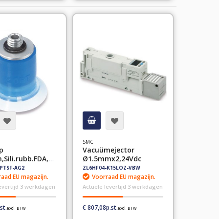
SMC
p
Vacuümejector
Sili.rubb.FDA,G
Ø1.5mmx2,24Vdc
PTSF-AG2
ZL6HF04-K15LOZ-VBW
aad EU magazijn.
Voorraad EU magazijn.
levertijd 3 werkdagen
Actuele levertijd 3 werkdagen
€ 807,08