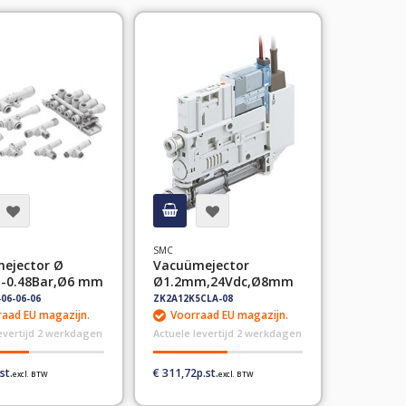
SMC
ejector Ø
Vacuümejector
-0.48Bar,Ø6 mm
Ø1.2mm,24Vdc,Ø8mm
06-06-06
ZK2A12K5CLA-08
aad EU magazijn.
Voorraad EU magazijn.
levertijd 2 werkdagen
Actuele levertijd 2 werkdagen
€ 311,72